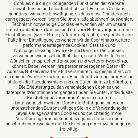
bilanzieller Hinsicht und unserem langjähriges Know-
Cookies, die die grundlegenden Funktionen der Website
gewährleisten und unentbehrlich sind. Für diese Cookies
How in der Vertragsgestaltung, der Vertretung vor
benötigen wir keine Einwilligung, so dass diese Cookies auch
Gericht als auch bei der Erstellung von
dann gesetzt werden, wenn Sie unten „alle ablehnen“ auswählen.
Jahresabschüssen. Fachlich halten sich alle
Technisch notwendige Cookies verwenden wir, um unsere
Dienste anbieten zu können und um vom Nutzer vorgenommene
Mitarbeiter stets auf dem neusten Stand. Besondere
Einstellungen (wie z. B. die präferierte Sprache) zu speichern. Im
Expertisen bestehen durch eine Vielzahl versierter
Falle Ihrer Einwilligung verwenden wir darüber hinaus weitere
Berufsträger sowie Rechtsanwälten mit
performancesteigernde Cookies (Statistik und
Nutzungsmessung sowie externe Dienste). Die Cookies
Fachanwaltschaften.
verwenden wir ausschließlich dazu, unsere Website Ihren
Wünschen entsprechend anpassen und weiterentwickeln zu
können. Dabei werden Ihre personenbezogenen Daten (IP-
Adresse, Nutzerverhalten etc.) verarbeitet und gespeichert, um
die obigen Zwecke zu erreichen. Eine Identifizierung Ihrer Person
Das europäische Kanzlei-Netzwerk
ist durch die Pseudonymisierung der Daten nicht zu befürchten.
Die Erläuterung zu den verschiedenen Cookies und
datenschutzrechtlichen Vorgängen finden Sie unter „individuelle
Einstellungen vornehmen“ oder in unseren
Datenschutzhinweisen. Durch die Betätigung eines der
untenstehenden Buttons willigen Sie in die Verwendung der
jeweils ausgewählten Cookies und gleichzeitig in die
Verarbeitung Ihrer personenbezogenen Daten zu oben
beschriebenen Zwecken ein. Die Erteilung der Einwilligungen ist
freiwillig.