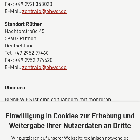
Fax: +49 2921 358020
E-Mail:
zentrale@bhwsr.de
Standort Rüthen
Hachtorstraße 45
59602 Rüthen
Deutschland
Tel: +49 2952 97460
Fax: +49 2952 974620
E-Mail:
zentrale@bhwsr.de
Über uns
BINNEWIES ist eine seit langem mit mehreren
Standorten in der Region Sauerland/Westfalen
verwurzelte Kanzlei aus Rechtsanwälten,
Einwilligung in Cookies zur Erhebung und
Steuerberatern und Wirtschaftsprüfern. Unsere
Weitergabe Ihrer Nutzerdaten an Dritte
Kunden profitieren von einer fachübergreifenden
Beratung in rechtlicher, steuerrechtlich und
Wir platzieren auf unserer Webseite technisch notwendige