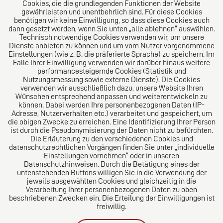
bilanzieller Hinsicht und unserem langjähriges Know-
Cookies, die die grundlegenden Funktionen der Website
gewährleisten und unentbehrlich sind. Für diese Cookies
How in der Vertragsgestaltung, der Vertretung vor
benötigen wir keine Einwilligung, so dass diese Cookies auch
Gericht als auch bei der Erstellung von
dann gesetzt werden, wenn Sie unten „alle ablehnen“ auswählen.
Jahresabschüssen. Fachlich halten sich alle
Technisch notwendige Cookies verwenden wir, um unsere
Dienste anbieten zu können und um vom Nutzer vorgenommene
Mitarbeiter stets auf dem neusten Stand. Besondere
Einstellungen (wie z. B. die präferierte Sprache) zu speichern. Im
Expertisen bestehen durch eine Vielzahl versierter
Falle Ihrer Einwilligung verwenden wir darüber hinaus weitere
Berufsträger sowie Rechtsanwälten mit
performancesteigernde Cookies (Statistik und
Nutzungsmessung sowie externe Dienste). Die Cookies
Fachanwaltschaften.
verwenden wir ausschließlich dazu, unsere Website Ihren
Wünschen entsprechend anpassen und weiterentwickeln zu
können. Dabei werden Ihre personenbezogenen Daten (IP-
Adresse, Nutzerverhalten etc.) verarbeitet und gespeichert, um
die obigen Zwecke zu erreichen. Eine Identifizierung Ihrer Person
Das europäische Kanzlei-Netzwerk
ist durch die Pseudonymisierung der Daten nicht zu befürchten.
Die Erläuterung zu den verschiedenen Cookies und
datenschutzrechtlichen Vorgängen finden Sie unter „individuelle
Einstellungen vornehmen“ oder in unseren
Datenschutzhinweisen. Durch die Betätigung eines der
untenstehenden Buttons willigen Sie in die Verwendung der
jeweils ausgewählten Cookies und gleichzeitig in die
Verarbeitung Ihrer personenbezogenen Daten zu oben
beschriebenen Zwecken ein. Die Erteilung der Einwilligungen ist
freiwillig.