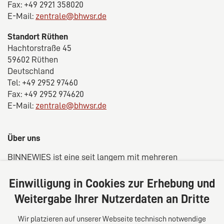
Fax: +49 2921 358020
E-Mail:
zentrale@bhwsr.de
Standort Rüthen
Hachtorstraße 45
59602 Rüthen
Deutschland
Tel: +49 2952 97460
Fax: +49 2952 974620
E-Mail:
zentrale@bhwsr.de
Über uns
BINNEWIES ist eine seit langem mit mehreren
Standorten in der Region Sauerland/Westfalen
verwurzelte Kanzlei aus Rechtsanwälten,
Einwilligung in Cookies zur Erhebung und
Steuerberatern und Wirtschaftsprüfern. Unsere
Weitergabe Ihrer Nutzerdaten an Dritte
Kunden profitieren von einer fachübergreifenden
Beratung in rechtlicher, steuerrechtlich und
Wir platzieren auf unserer Webseite technisch notwendige