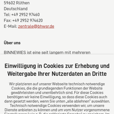
59602 Rüthen
Deutschland
Tel: +49 2952 97460
Fax: +49 2952 974620
E-Mail:
zentrale@bhwsr.de
Über uns
BINNEWIES ist eine seit langem mit mehreren
Standorten in der Region Sauerland/Westfalen
verwurzelte Kanzlei aus Rechtsanwälten,
Einwilligung in Cookies zur Erhebung und
Steuerberatern und Wirtschaftsprüfern. Unsere
Weitergabe Ihrer Nutzerdaten an Dritte
Kunden profitieren von einer fachübergreifenden
Beratung in rechtlicher, steuerrechtlich und
Wir platzieren auf unserer Webseite technisch notwendige
bilanzieller Hinsicht und unserem langjähriges Know-
Cookies, die die grundlegenden Funktionen der Website
gewährleisten und unentbehrlich sind. Für diese Cookies
How in der Vertragsgestaltung, der Vertretung vor
benötigen wir keine Einwilligung, so dass diese Cookies auch
Gericht als auch bei der Erstellung von
dann gesetzt werden, wenn Sie unten „alle ablehnen“ auswählen.
Jahresabschüssen. Fachlich halten sich alle
Technisch notwendige Cookies verwenden wir, um unsere
Dienste anbieten zu können und um vom Nutzer vorgenommene
Mitarbeiter stets auf dem neusten Stand. Besondere