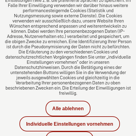
Einstellungen (wie z. B. die präferierte Sprache) zu speichern. Im
Expertisen bestehen durch eine Vielzahl versierter
Falle Ihrer Einwilligung verwenden wir darüber hinaus weitere
Berufsträger sowie Rechtsanwälten mit
performancesteigernde Cookies (Statistik und
Nutzungsmessung sowie externe Dienste). Die Cookies
Fachanwaltschaften.
verwenden wir ausschließlich dazu, unsere Website Ihren
Wünschen entsprechend anpassen und weiterentwickeln zu
können. Dabei werden Ihre personenbezogenen Daten (IP-
Adresse, Nutzerverhalten etc.) verarbeitet und gespeichert, um
die obigen Zwecke zu erreichen. Eine Identifizierung Ihrer Person
Das europäische Kanzlei-Netzwerk
ist durch die Pseudonymisierung der Daten nicht zu befürchten.
Die Erläuterung zu den verschiedenen Cookies und
datenschutzrechtlichen Vorgängen finden Sie unter „individuelle
Einstellungen vornehmen“ oder in unseren
Datenschutzhinweisen. Durch die Betätigung eines der
untenstehenden Buttons willigen Sie in die Verwendung der
jeweils ausgewählten Cookies und gleichzeitig in die
Verarbeitung Ihrer personenbezogenen Daten zu oben
beschriebenen Zwecken ein. Die Erteilung der Einwilligungen ist
freiwillig.
Alle ablehnen
Impressum
Individuelle Einstellungen vornehmen
Datenschutzerklärung