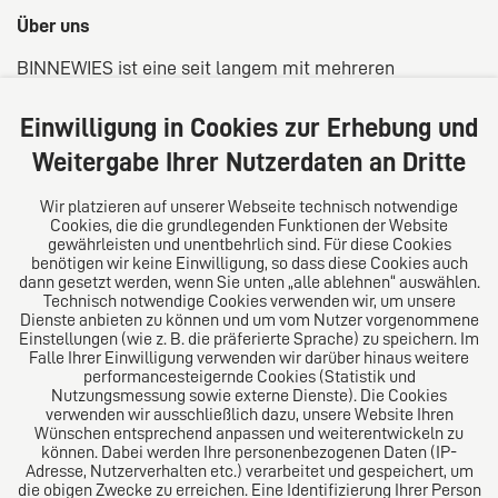
Über uns
BINNEWIES ist eine seit langem mit mehreren
Standorten in der Region Sauerland/Westfalen
verwurzelte Kanzlei aus Rechtsanwälten,
Einwilligung in Cookies zur Erhebung und
Steuerberatern und Wirtschaftsprüfern. Unsere
Weitergabe Ihrer Nutzerdaten an Dritte
Kunden profitieren von einer fachübergreifenden
Beratung in rechtlicher, steuerrechtlich und
Wir platzieren auf unserer Webseite technisch notwendige
bilanzieller Hinsicht und unserem langjähriges Know-
Cookies, die die grundlegenden Funktionen der Website
gewährleisten und unentbehrlich sind. Für diese Cookies
How in der Vertragsgestaltung, der Vertretung vor
benötigen wir keine Einwilligung, so dass diese Cookies auch
Gericht als auch bei der Erstellung von
dann gesetzt werden, wenn Sie unten „alle ablehnen“ auswählen.
Jahresabschüssen. Fachlich halten sich alle
Technisch notwendige Cookies verwenden wir, um unsere
Dienste anbieten zu können und um vom Nutzer vorgenommene
Mitarbeiter stets auf dem neusten Stand. Besondere
Einstellungen (wie z. B. die präferierte Sprache) zu speichern. Im
Expertisen bestehen durch eine Vielzahl versierter
Falle Ihrer Einwilligung verwenden wir darüber hinaus weitere
Berufsträger sowie Rechtsanwälten mit
performancesteigernde Cookies (Statistik und
Nutzungsmessung sowie externe Dienste). Die Cookies
Fachanwaltschaften.
verwenden wir ausschließlich dazu, unsere Website Ihren
Wünschen entsprechend anpassen und weiterentwickeln zu
können. Dabei werden Ihre personenbezogenen Daten (IP-
Adresse, Nutzerverhalten etc.) verarbeitet und gespeichert, um
die obigen Zwecke zu erreichen. Eine Identifizierung Ihrer Person